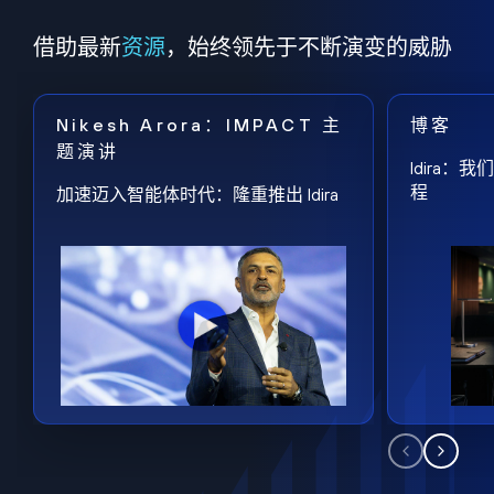
借助最新
资源
，始终领先于不断演变的威胁
Nikesh Arora：IMPACT 主
博客
题演讲
Idira
程
加速迈入智能体时代：隆重推出 Idira