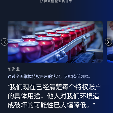
获得最佳企业的信赖
制造业
通过全面掌握特权账户的状况，大幅降低风险。
边
AI
"我们现在已经清楚每个特权账户
全意
的
”
的具体用途，他人对我们环境造
并
成破坏的可能性已大幅降低。"
范