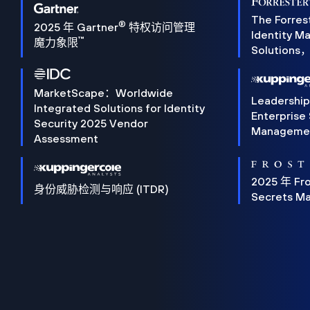
The Forres
®
2025 年 Gartner
特权访问管理
Identity 
™
魔力象限
Solution
MarketScape：Worldwide
Leadershi
Integrated Solutions for Identity
Enterprise
Security 2025 Vendor
Manageme
Assessment
2025 年 Fro
身份威胁检测与响应 (ITDR)
Secrets M