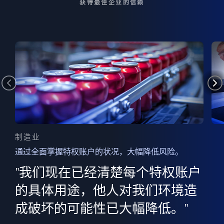
获得最佳企业的信赖
制造业
通过全面掌握特权账户的状况，大幅降低风险。
边
AI
"我们现在已经清楚每个特权账户
全意
的
”
的具体用途，他人对我们环境造
并
成破坏的可能性已大幅降低。"
范