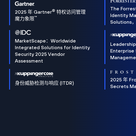
The Forres
®
2025 年 Gartner
特权访问管理
Identity 
™
魔力象限
Solution
MarketScape：Worldwide
Leadershi
Integrated Solutions for Identity
Enterprise
Security 2025 Vendor
Manageme
Assessment
2025 年 Fro
身份威胁检测与响应 (ITDR)
Secrets M