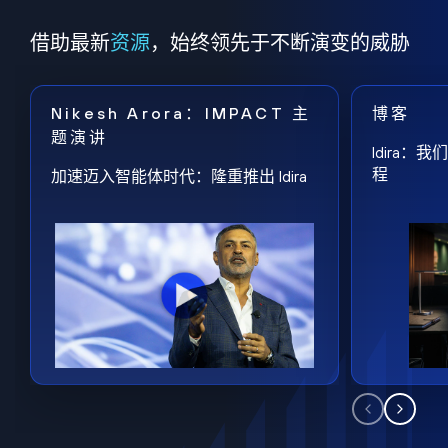
借助最新
资源
，始终领先于不断演变的威胁
Nikesh Arora：IMPACT 主
博客
题演讲
Idira
程
加速迈入智能体时代：隆重推出 Idira