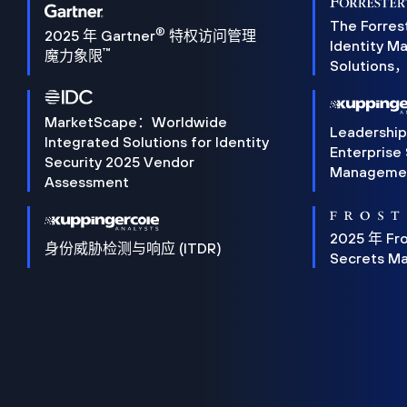
The Forres
®
2025 年 Gartner
特权访问管理
Identity 
™
魔力象限
Solution
MarketScape：Worldwide
Leadershi
Integrated Solutions for Identity
Enterprise
Security 2025 Vendor
Manageme
Assessment
2025 年 Fro
身份威胁检测与响应 (ITDR)
Secrets M