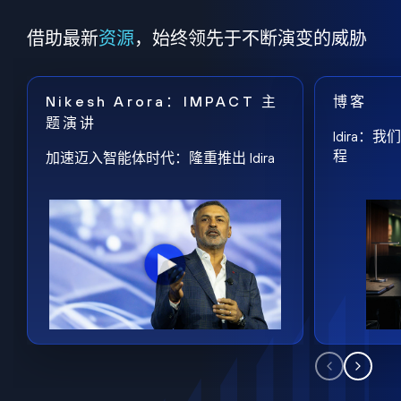
借助最新
资源
，始终领先于不断演变的威胁
Nikesh Arora：IMPACT 主
博客
题演讲
Idira
程
加速迈入智能体时代：隆重推出 Idira