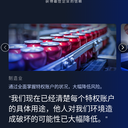
获得最佳企业的信赖
制造业
通过全面掌握特权账户的状况，大幅降低风险。
边
AI
"我们现在已经清楚每个特权账户
全意
的
”
的具体用途，他人对我们环境造
并
成破坏的可能性已大幅降低。"
范