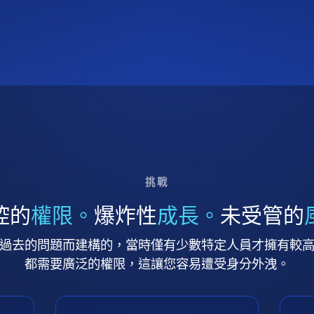
挑戰
控的
權限。
爆炸性
成長。
未受管的
過去的問題而建構的，當時僅有少數特定人員才擁有較
都需要廣泛的權限，這讓您容易遭受身分外洩。