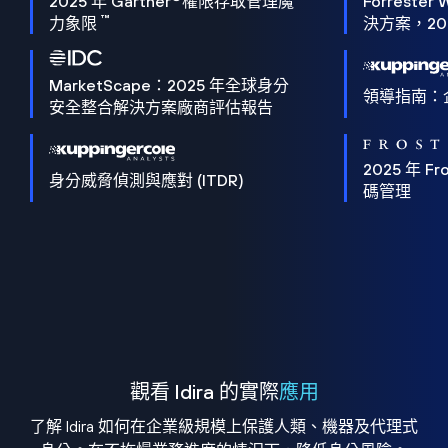
2025 年 Gartner
權限存取管理魔
Forrester 
™
力象限
決方案，202
MarketScape：2025 年全球身分
領導指南：
安全整合解決方案廠商評估報告
2025 年 Fro
身分威脅偵測與應對 (ITDR)
碼管理
觀看 Idira 的實際
應用
了解 Idira 如何在企業級規模上保護人類、機器及代理式