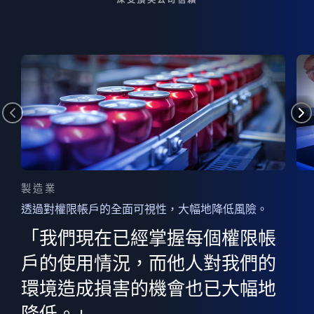
製造業
透過對權限帳戶的全面可視性，大幅地降低風險。
的
器
權限
「我們現在已經掌握每個權限帳
用
的
非
決
戶的使用情況，而他人對我們的
程
憑證
環境造成損害的機會也已大幅地
權