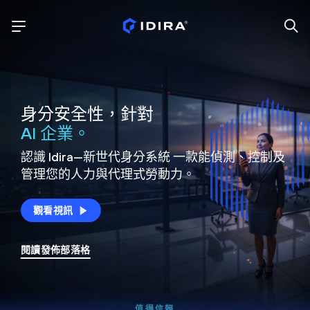
身分安全性，針對
AI 企業。
認識 Idira—新世代身分系統
一款能偵測、控制及
管理您的人力與代理式勞動力。
觀看視訊
閱讀發佈部落格
值得信賴