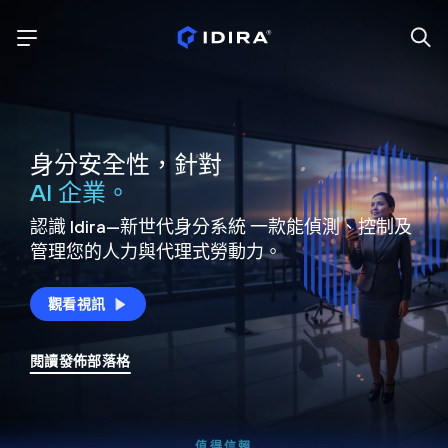
身分安全性，針對
AI 企業。
認識 Idira—新世代身分系統
一款能偵測、控制及
管理您的人力與代理式勞動力。
觀看視訊
閱讀發佈部落格
值得信賴