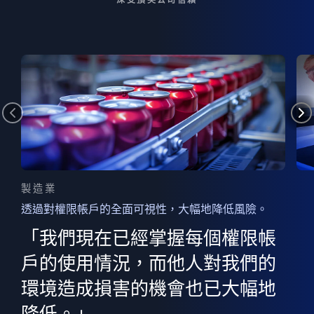
製造業
透過對權限帳戶的全面可視性，大幅地降低風險。
的
器
權限
「我們現在已經掌握每個權限帳
用
的
非
決
戶的使用情況，而他人對我們的
程
憑證
環境造成損害的機會也已大幅地
權