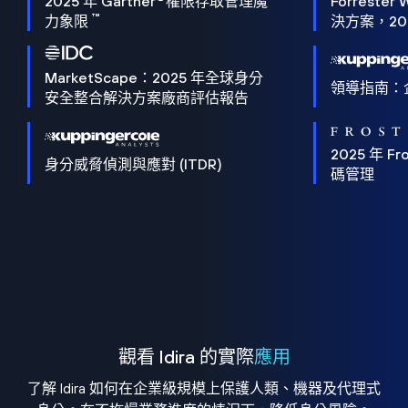
2025 年 Gartner
權限存取管理魔
Forrester 
™
力象限
決方案，202
MarketScape：2025 年全球身分
領導指南：
安全整合解決方案廠商評估報告
2025 年 Fro
身分威脅偵測與應對 (ITDR)
碼管理
觀看 Idira 的實際
應用
了解 Idira 如何在企業級規模上保護人類、機器及代理式