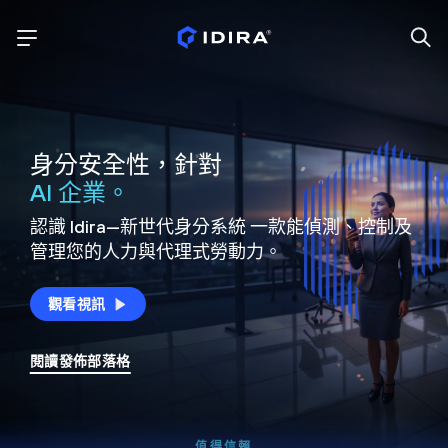
身分安全性，針對
AI 企業。
認識 Idira—新世代身分系統
一款能偵測、控制及
管理您的人力與代理式勞動力。
觀看視訊
閱讀發佈部落格
值得信賴