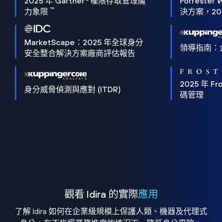
2025 年 Gartner
權限存取管理魔
Forrester 
™
力象限
決方案，202
MarketScape：2025 年全球身分
領導指南：
安全整合解決方案廠商評估報告
2025 年 Fro
身分威脅偵測與應對 (ITDR)
碼管理
觀看 Idira 的實際
應用
了解 Idira 如何在企業級規模上保護人類、機器及代理式