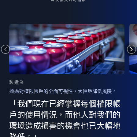
製造業
透過對權限帳戶的全面可視性，大幅地降低風險。
的
器
權限
「我們現在已經掌握每個權限帳
用
的
非
決
戶的使用情況，而他人對我們的
程
憑證
環境造成損害的機會也已大幅地
權