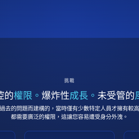
挑戰
控的
權限。
爆炸性
成長。
未受管的
過去的問題而建構的，當時僅有少數特定人員才擁有較
都需要廣泛的權限，這讓您容易遭受身分外洩。