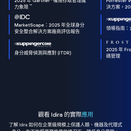
2025 年 Gartner
權限存取管理魔
Forrester 
™
力象限
決方案，202
MarketScape：2025 年全球身分
領導指南：
安全整合解決方案廠商評估報告
2025 年 Fro
身分威脅偵測與應對 (ITDR)
碼管理
觀看 Idira 的實際
應用
了解 Idira 如何在企業級規模上保護人類、機器及代理式