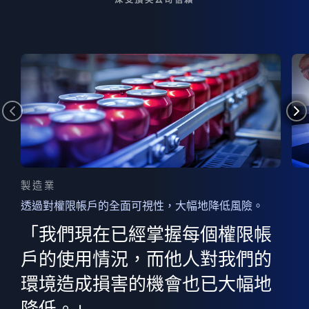
製造業
透過對權限帳戶的全面可視性，大幅地降低風險。
的
器
權限
「我們現在已經掌握每個權限帳
用
的
非
決
戶的使用情況，而他人對我們的
程
憑證
環境造成損害的機會也已大幅地
權