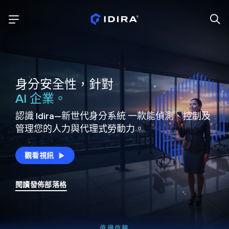
身分安全性，針對
AI 企業。
認識 Idira—新世代身分系統
一款能偵測、控制及
管理您的人力與代理式勞動力。
觀看視訊
閱讀發佈部落格
值得信賴