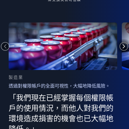
製造業
透過對權限帳戶的全面可視性，大幅地降低風險。
的
器
權限
「我們現在已經掌握每個權限帳
用
的
非
決
戶的使用情況，而他人對我們的
程
憑證
環境造成損害的機會也已大幅地
權