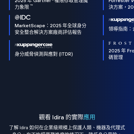
2025 年 Gartner
權限存取管理魔
Forrester 
™
力象限
決方案，202
MarketScape：2025 年全球身分
領導指南：
安全整合解決方案廠商評估報告
2025 年 Fro
身分威脅偵測與應對 (ITDR)
碼管理
觀看 Idira 的實際
應用
了解 Idira 如何在企業級規模上保護人類、機器及代理式