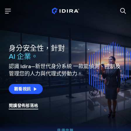
身分安全性，針對
AI 企業。
認識 Idira—新世代身分系統
一款能偵測、控制及
管理您的人力與代理式勞動力。
觀看視訊
閱讀發佈部落格
值得信賴