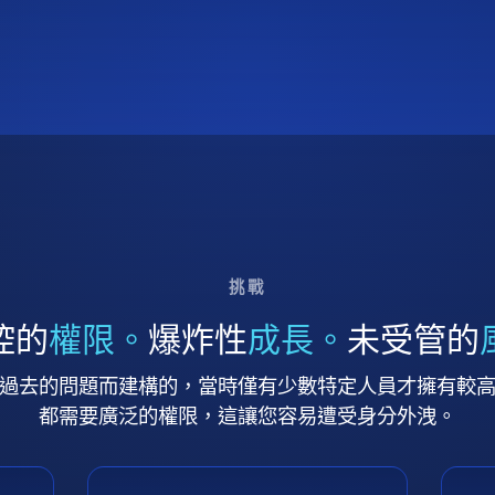
挑戰
控的
權限。
爆炸性
成長。
未受管的
過去的問題而建構的，當時僅有少數特定人員才擁有較
都需要廣泛的權限，這讓您容易遭受身分外洩。