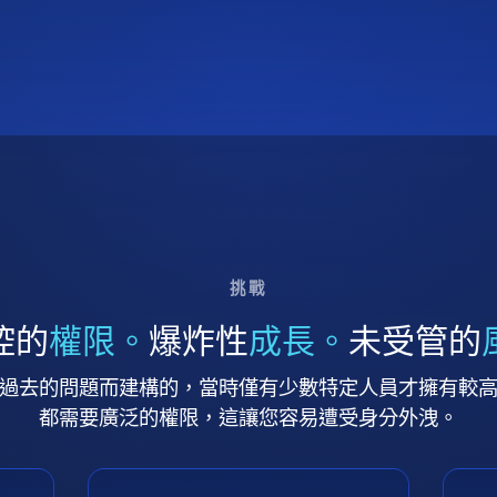
挑戰
控的
權限。
爆炸性
成長。
未受管的
過去的問題而建構的，當時僅有少數特定人員才擁有較
都需要廣泛的權限，這讓您容易遭受身分外洩。