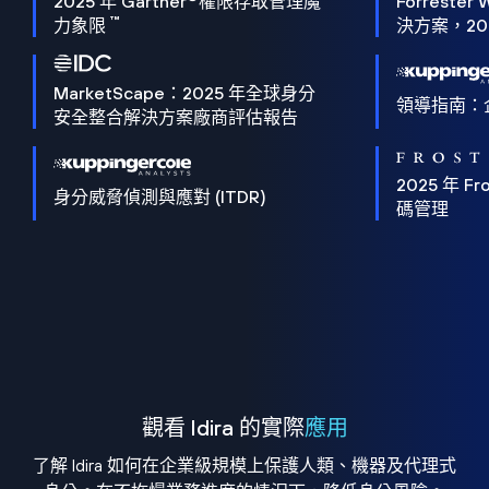
2025 年 Gartner
權限存取管理魔
Forrester 
™
力象限
決方案，202
MarketScape：2025 年全球身分
領導指南：
安全整合解決方案廠商評估報告
2025 年 Fro
身分威脅偵測與應對 (ITDR)
碼管理
觀看 Idira 的實際
應用
了解 Idira 如何在企業級規模上保護人類、機器及代理式