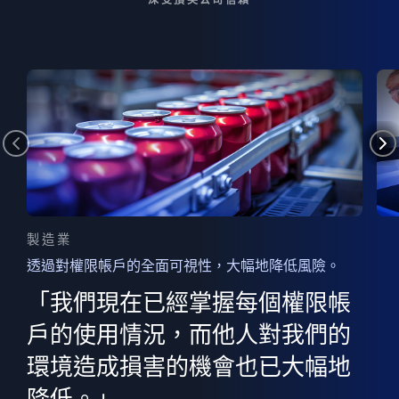
製造業
透過對權限帳戶的全面可視性，大幅地降低風險。
的
器
權限
「我們現在已經掌握每個權限帳
用
的
非
決
戶的使用情況，而他人對我們的
程
憑證
環境造成損害的機會也已大幅地
權