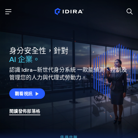
身分安全性，針對
AI 企業。
認識 Idira—新世代身分系統
一款能偵測、控制及
管理您的人力與代理式勞動力。
觀看視訊
閱讀發佈部落格
值得信賴