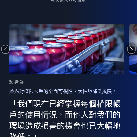
製造業
透過對權限帳戶的全面可視性，大幅地降低風險。
的
器
權限
「我們現在已經掌握每個權限帳
用
的
非
決
戶的使用情況，而他人對我們的
程
憑證
環境造成損害的機會也已大幅地
權