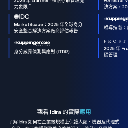
2025 年 Gartner
權限存取管理魔
Forrester 
™
力象限
決方案，202
MarketScape：2025 年全球身分
領導指南：
安全整合解決方案廠商評估報告
2025 年 Fro
身分威脅偵測與應對 (ITDR)
碼管理
觀看 Idira 的實際
應用
了解 Idira 如何在企業級規模上保護人類、機器及代理式