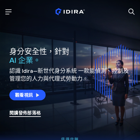
身分安全性，針對
AI 企業。
認識 Idira—新世代身分系統
一款能偵測、控制及
管理您的人力與代理式勞動力。
觀看視訊
閱讀發佈部落格
值得信賴