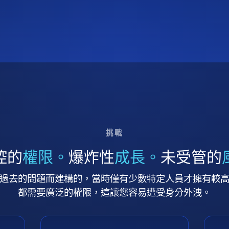
挑戰
控的
權限。
爆炸性
成長。
未受管的
過去的問題而建構的，當時僅有少數特定人員才擁有較
都需要廣泛的權限，這讓您容易遭受身分外洩。