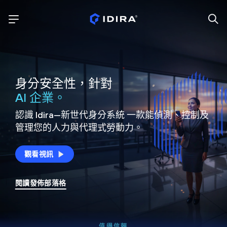
身分安全性，針對
AI 企業。
認識 Idira—新世代身分系統
一款能偵測、控制及
管理您的人力與代理式勞動力。
觀看視訊
閱讀發佈部落格
值得信賴