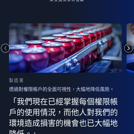
製造業
透過對權限帳戶的全面可視性，大幅地降低風險。
的
器
權限
「我們現在已經掌握每個權限帳
用
的
非
決
戶的使用情況，而他人對我們的
程
憑證
環境造成損害的機會也已大幅地
權