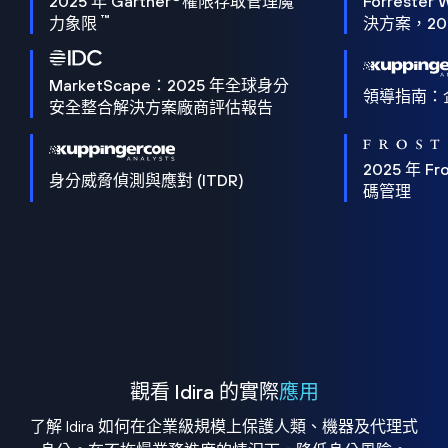
2025 年 Gartner
權限存取管理魔
Forrester 
™
力象限
決方案，202
MarketScape：2025 年全球身分
領導指南：
安全整合解決方案廠商評估報告
2025 年 Fro
身分威脅偵測與應對 (ITDR)
碼管理
觀看 Idira 的實際
應用
了解 Idira 如何在企業級規模上保護人類、機器及代理式