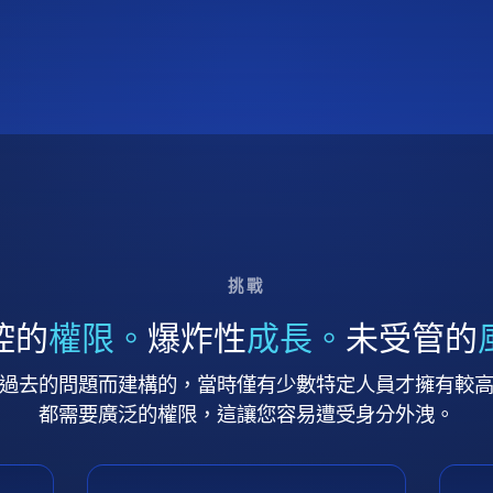
挑戰
控的
權限。
爆炸性
成長。
未受管的
過去的問題而建構的，當時僅有少數特定人員才擁有較
都需要廣泛的權限，這讓您容易遭受身分外洩。