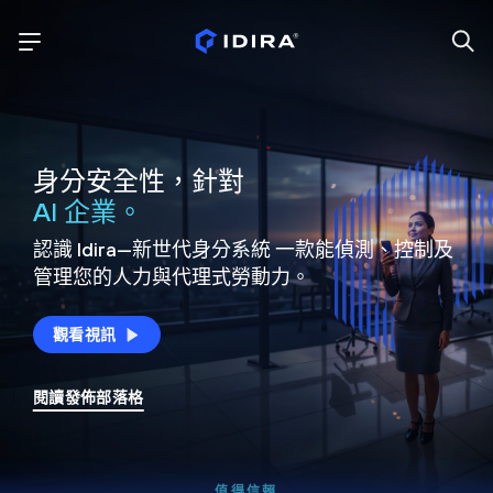
身分安全性，針對
AI 企業。
認識 Idira—新世代身分系統
一款能偵測、控制及
管理您的人力與代理式勞動力。
觀看視訊
閱讀發佈部落格
值得信賴