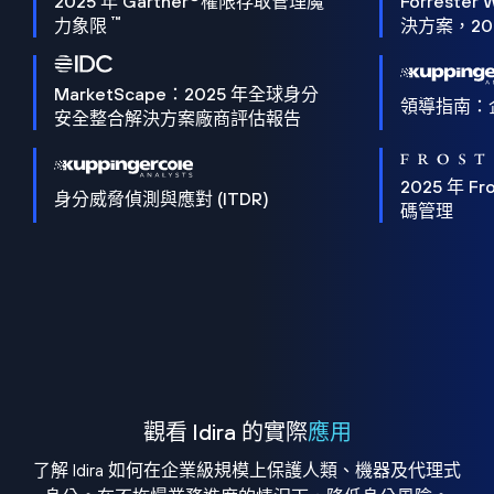
2025 年 Gartner
權限存取管理魔
Forrester 
™
力象限
決方案，202
MarketScape：2025 年全球身分
領導指南：
安全整合解決方案廠商評估報告
2025 年 Fro
身分威脅偵測與應對 (ITDR)
碼管理
觀看 Idira 的實際
應用
了解 Idira 如何在企業級規模上保護人類、機器及代理式