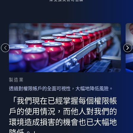
製造業
透過對權限帳戶的全面可視性，大幅地降低風險。
的
器
權限
「我們現在已經掌握每個權限帳
用
的
非
決
戶的使用情況，而他人對我們的
程
憑證
環境造成損害的機會也已大幅地
權