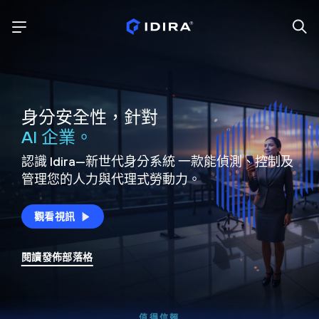
身分安全性，針對
AI 企業。
認識 Idira—新世代身分系統
一款能偵測、控制及
管理您的人力與代理式勞動力。
觀看視訊
閱讀發佈部落格
值得信賴