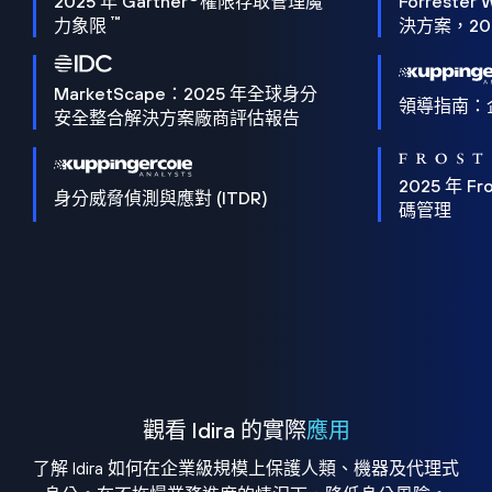
2025 年 Gartner
權限存取管理魔
Forrester 
™
力象限
決方案，202
MarketScape：2025 年全球身分
領導指南：
安全整合解決方案廠商評估報告
2025 年 Fro
身分威脅偵測與應對 (ITDR)
碼管理
觀看 Idira 的實際
應用
了解 Idira 如何在企業級規模上保護人類、機器及代理式