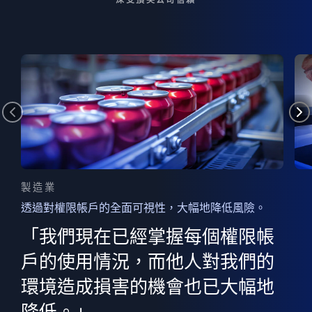
製造業
透過對權限帳戶的全面可視性，大幅地降低風險。
的
器
權限
「我們現在已經掌握每個權限帳
用
的
非
決
戶的使用情況，而他人對我們的
程
憑證
環境造成損害的機會也已大幅地
權