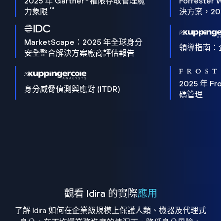
2025 年 Gartner
權限存取管理魔
Forrester 
™
力象限
決方案，202
MarketScape：2025 年全球身分
領導指南：
安全整合解決方案廠商評估報告
2025 年 Fro
身分威脅偵測與應對 (ITDR)
碼管理
觀看 Idira 的實際
應用
了解 Idira 如何在企業級規模上保護人類、機器及代理式