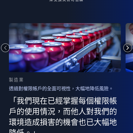
製造業
透過對權限帳戶的全面可視性，大幅地降低風險。
的
器
權限
「我們現在已經掌握每個權限帳
用
的
非
決
戶的使用情況，而他人對我們的
程
憑證
環境造成損害的機會也已大幅地
權