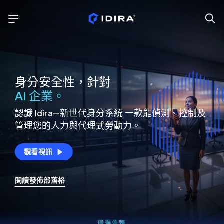
身分安全性，針對
AI 企業。
認識 Idira—新世代身分系統
一款能偵測、控制及
管理您的人力與代理式勞動力。
觀看視訊
閱讀發佈部落格
值得信賴