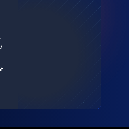
f
d
ät