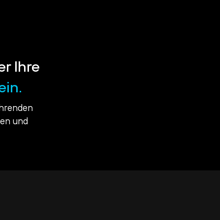
er Ihre
ein.
ührenden
ßen und