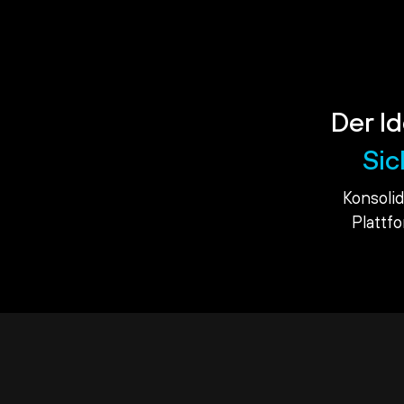
Der Id
Sic
Konsoli
Plattf