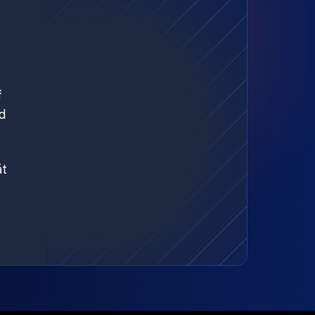
f
d
ät