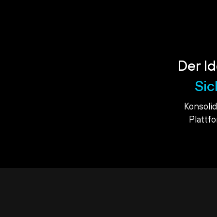
Der Id
Sic
Konsoli
Plattf