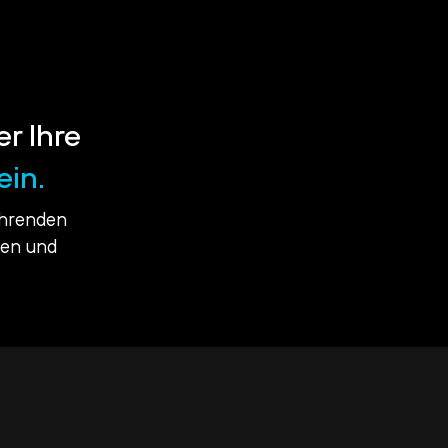
er Ihre
ein.
ührenden
ßen und