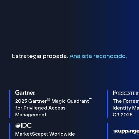
Estrategia probada.
Analista reconocido.
®
™
2025 Gartner
Magic Quadrant
The Forres
for Privileged Access
Identity M
Management
Q3 2025
MarketScape: Worldwide