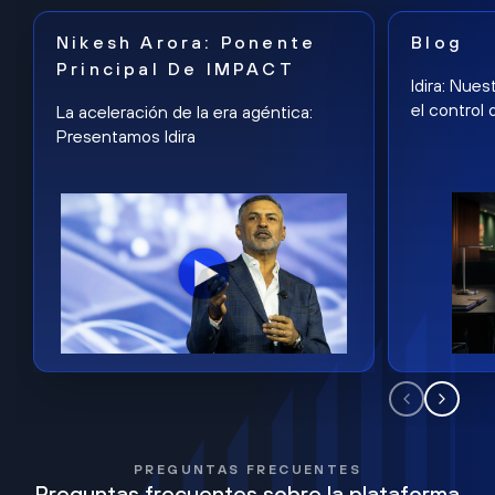
Nikesh Arora: Ponente
Blog
Principal De IMPACT
Idira: Nues
el control 
La aceleración de la era agéntica:
Presentamos Idira
PREGUNTAS FRECUENTES
Preguntas frecuentes sobre la plataforma