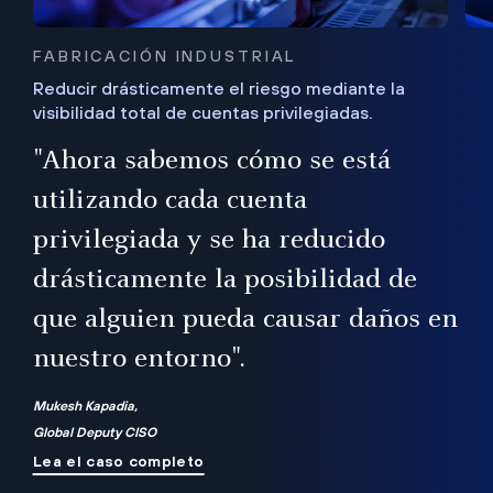
FABRICACIÓN INDUSTRIAL
Reducir drásticamente el riesgo mediante la
visibilidad total de cuentas privilegiadas.
de
a
"Ahora sabemos cómo se está
s
utilizando cada cuenta
 Es
nce
privilegiada y se ha reducido
ado
ub
drásticamente la posibilidad de
que alguien pueda causar daños en
nuestro entorno".
ro
Mukesh Kapadia,
Global Deputy CISO
Lea el caso completo