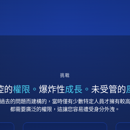
挑戰
控的
權限。
爆炸性
成長。
未受管的
過去的問題而建構的，當時僅有少數特定人員才擁有較
都需要廣泛的權限，這讓您容易遭受身分外洩。