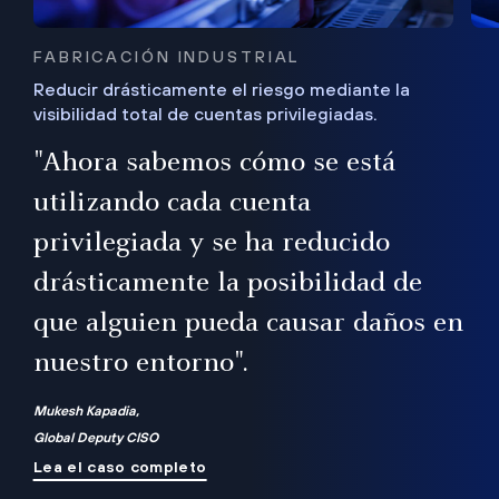
FABRICACIÓN INDUSTRIAL
Reducir drásticamente el riesgo mediante la
visibilidad total de cuentas privilegiadas.
de
a
"Ahora sabemos cómo se está
s
utilizando cada cuenta
 Es
nce
privilegiada y se ha reducido
ado
ub
drásticamente la posibilidad de
que alguien pueda causar daños en
nuestro entorno".
ro
Mukesh Kapadia,
Global Deputy CISO
Lea el caso completo