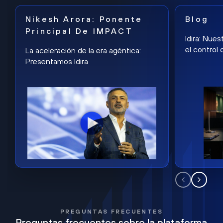
Nikesh Arora: Ponente
Blog
Principal De IMPACT
Idira: Nues
el control 
La aceleración de la era agéntica:
Presentamos Idira
PREGUNTAS FRECUENTES
Preguntas frecuentes sobre la plataforma