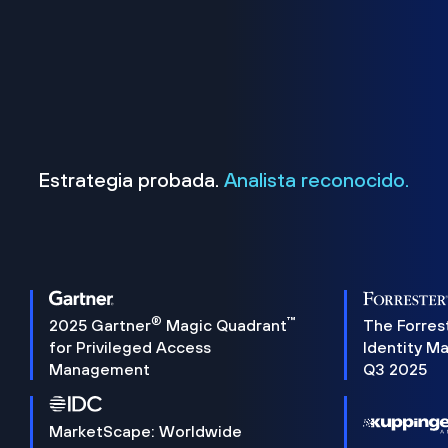
Estrategia probada.
Analista reconocido.
®
™
2025 Gartner
Magic Quadrant
The Forres
for Privileged Access
Identity M
Management
Q3 2025
MarketScape: Worldwide