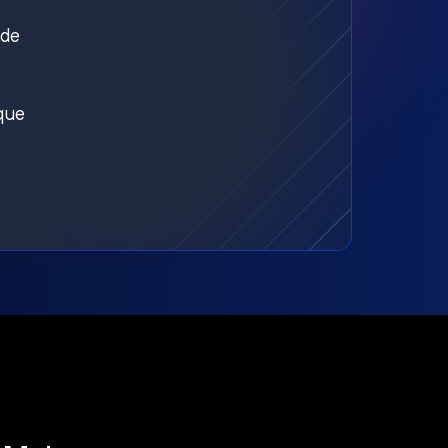
nde
aque