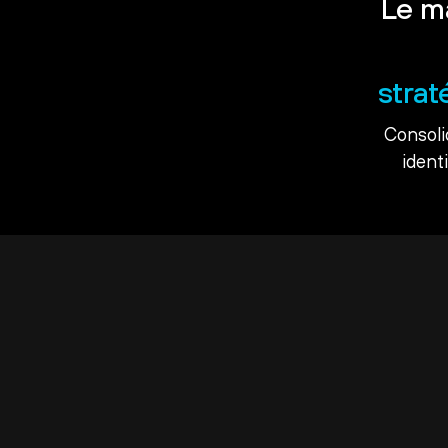
Le m
strat
Consoli
ident