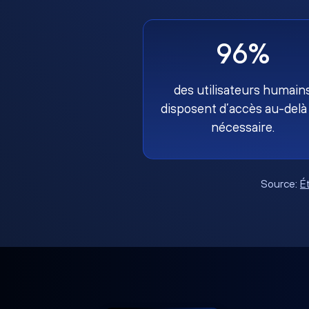
96%
des utilisateurs humain
disposent d’accès au-delà
nécessaire.
Source:
É