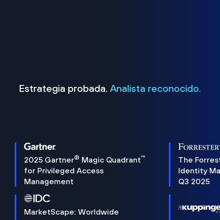
Estrategia probada.
Analista reconocido.
®
™
2025 Gartner
Magic Quadrant
The Forres
for Privileged Access
Identity M
Management
Q3 2025
MarketScape: Worldwide