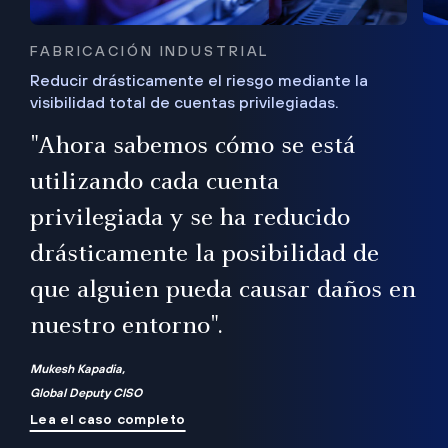
FABRICACIÓN INDUSTRIAL
Reducir drásticamente el riesgo mediante la
visibilidad total de cuentas privilegiadas.
de
a
"Ahora sabemos cómo se está
s
utilizando cada cuenta
 Es
nce
privilegiada y se ha reducido
ado
ub
drásticamente la posibilidad de
que alguien pueda causar daños en
nuestro entorno".
ro
Mukesh Kapadia,
Global Deputy CISO
Lea el caso completo