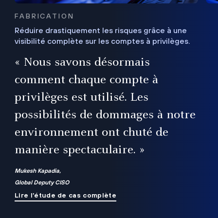
FABRICATION
Réduire drastiquement les risques grâce à une
visibilité complète sur les comptes à privilèges.
ux
e
« Nous savons désormais
r
comment chaque compte à
t
privilèges est utilisé. Les
possibilités de dommages à notre
me
environnement ont chuté de
manière spectaculaire. »
ue
Mukesh Kapadia,
Global Deputy CISO
Lire l’étude de cas complète