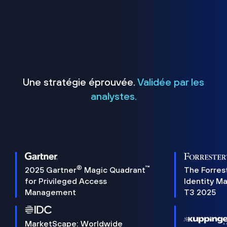
Une stratégie éprouvée.
Validée par les
analystes.
®
™
2025 Gartner
Magic Quadrant
The Forres
for Privileged Access
Identity M
Management
T3 2025
MarketScape: Worldwide