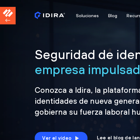
Soluciones
Blog
Recur
Seguridad de iden
empresa impulsada
Conozca a Idira, la platafor
identidades de nueva genera
gobierna su fuerza laboral h
Lee el blog de la
Ver el vídeo