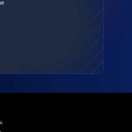
ue
MA