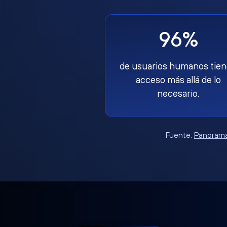
96%
de usuarios humanos tie
acceso más allá de lo
necesario.
Fuente:
Panorama