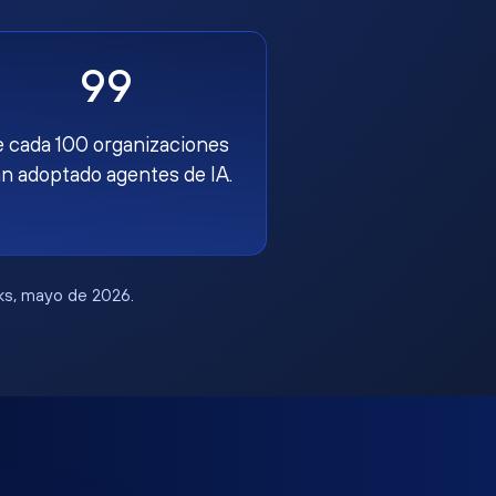
99
e cada 100 organizaciones
n adoptado agentes de IA.
rks, mayo de 2026.