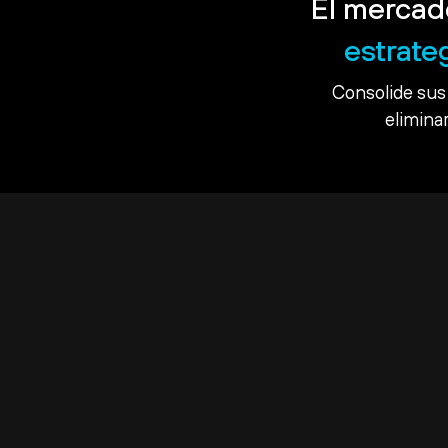
El mercad
estrate
Consolide sus 
eliminar