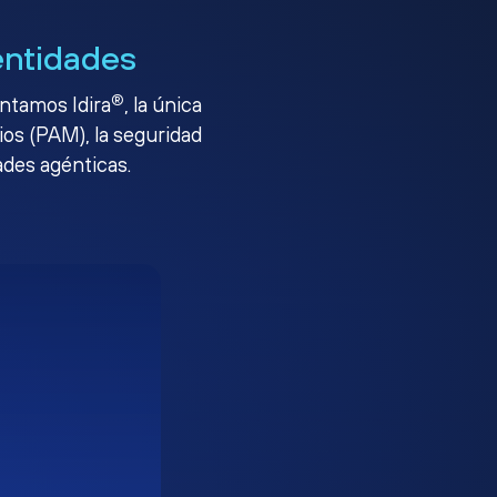
entidades
®
entamos Idira
, la única
ios (PAM), la seguridad
ades agénticas.