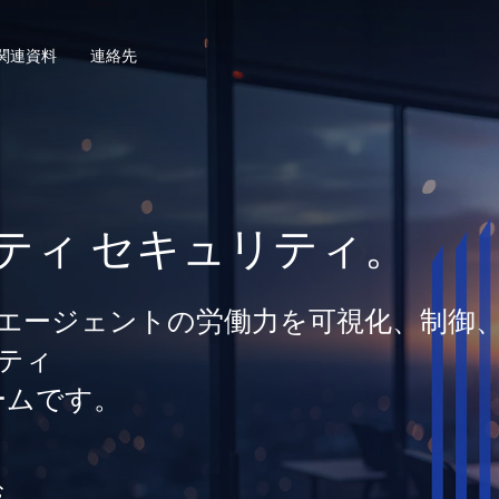
関連資料
連絡先
ティ セキュリティ。
間とエージェントの労働力を可視化、制御
ティ
ームです。
む