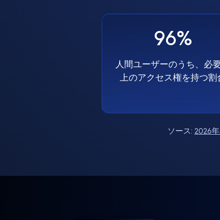
96%
人間ユーザーのうち、必
上のアクセス権を持つ割
ソース:
202