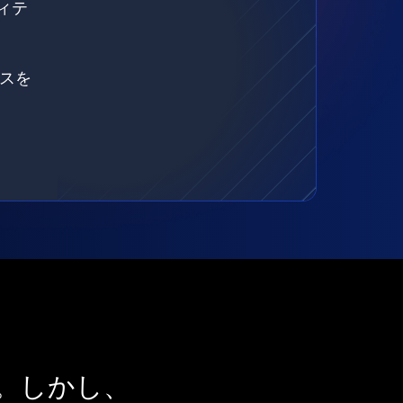
ィテ
ェスを
。しかし、