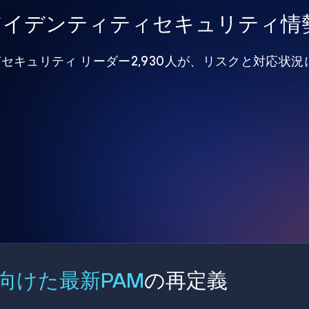
年アイデンティティセキュリティ情
びセキュリティ リーダー2,930人が、リスクと対応状
向けた最新PAM
の再定義