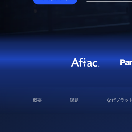
概要
課題
なぜプラッ