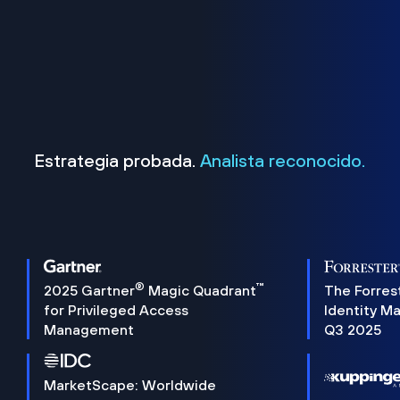
Estrategia probada.
Analista reconocido.
®
™
2025 Gartner
Magic Quadrant
The Forres
for Privileged Access
Identity M
Management
Q3 2025
MarketScape: Worldwide