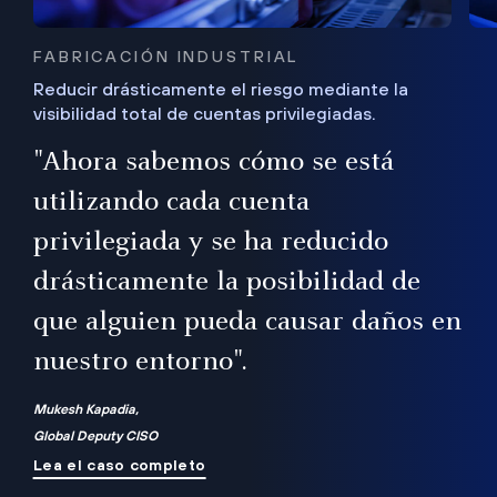
FABRICACIÓN INDUSTRIAL
Reducir drásticamente el riesgo mediante la
visibilidad total de cuentas privilegiadas.
de
a
"Ahora sabemos cómo se está
s
utilizando cada cuenta
 Es
nce
privilegiada y se ha reducido
ado
ub
drásticamente la posibilidad de
que alguien pueda causar daños en
nuestro entorno".
ro
Mukesh Kapadia,
Global Deputy CISO
Lea el caso completo