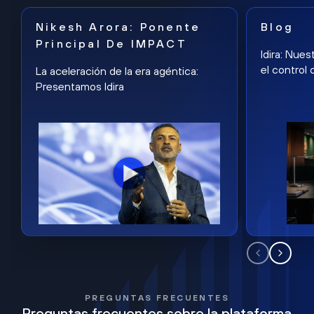
Nikesh Arora: Ponente
Blog
Principal De IMPACT
Idira: Nues
el control 
La aceleración de la era agéntica:
Presentamos Idira
PREGUNTAS FRECUENTES
Preguntas frecuentes sobre la plataforma