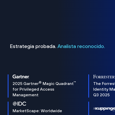
Estrategia probada.
Analista reconocido.
®
™
2025 Gartner
Magic Quadrant
The Forres
for Privileged Access
Identity M
Management
Q3 2025
MarketScape: Worldwide