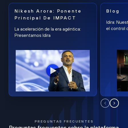
Nikesh Arora: Ponente
Blog
Principal De IMPACT
Idira: Nues
el control 
La aceleración de la era agéntica:
Presentamos Idira
PREGUNTAS FRECUENTES
Preguntas frecuentes sobre la plataforma