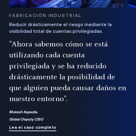
FABRICACIÓN INDUSTRIAL
Reducir drásticamente el riesgo mediante la
visibilidad total de cuentas privilegiadas.
de
a
"Ahora sabemos cómo se está
s
utilizando cada cuenta
 Es
nce
privilegiada y se ha reducido
ado
ub
drásticamente la posibilidad de
que alguien pueda causar daños en
nuestro entorno".
ro
Mukesh Kapadia,
Global Deputy CISO
Lea el caso completo