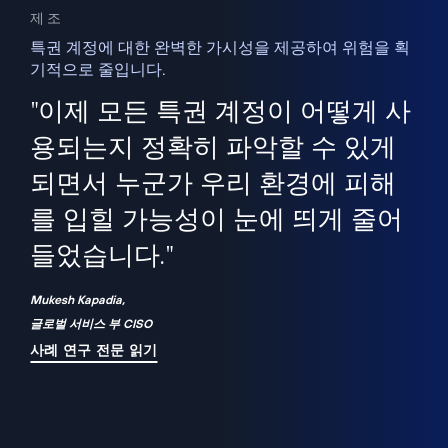
제조
특권 계정에 대한 완벽한 가시성을 제공하여 위험을 획
기적으로 줄입니다.
을
새
사용
"이제 모든 특권 계정이 어떻게 사
을
지
사
용되는지 정확히 파악할 수 있게
세
되면서 누군가 우리 환경에 피해
 이
를 입힐 가능성이 눈에 띄게 줄어
기
들었습니다."
화
Mukesh Kapadia,
글로벌 서비스 부 CISO
사례 연구 전문 읽기