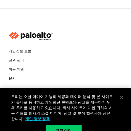
개인정보 보호
신뢰 센터
이용 약관
문서
© Copyright 2026 팔로알토네트웍스코리아 유한회사 Palo Alto
우리는 소셜 미디어 기능의 제공과 데이터 분석 및 본 사이트
Networks Korea, Ltd. All rights reserved. 여러 가지 상표에 대한
소유권은 각 소유자에게 있습니다. 사업자 등록번호: 120-87-72963.
가 올바로 동작하고 개인화된 콘텐츠와 광고를 제공하기 위
대표자 : 제프리찰스트루 서울특별시 서초구 서초대로74길 4, 1층 (삼성
해 쿠키를 사용하고 있습니다. 회사 사이트에 대한 귀하의 사
생명 서초타워) TEL: +82-2-568-4353
용 정보를 회사의 소셜 미디어, 광고 및 분석 협력사와 공유
합니다.
개인 정보 정책
KR
쿠키 설정