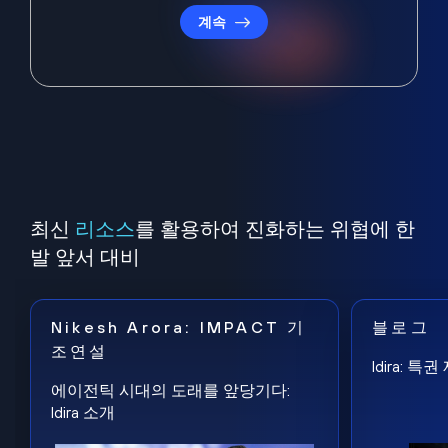
계속
최신
리소스
를 활용하여 진화하는 위협에 한
발 앞서 대비
Nikesh Arora: IMPACT 기
블로그
조연설
Idira: 
에이전틱 시대의 도래를 앞당기다:
Idira 소개