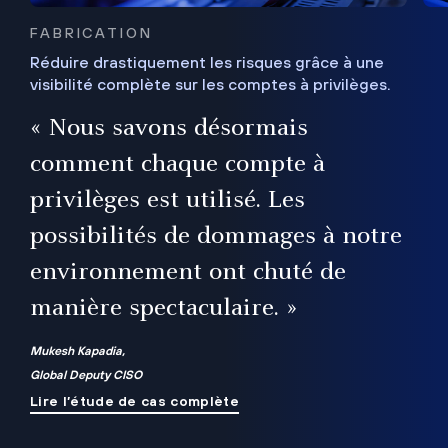
FABRICATION
Réduire drastiquement les risques grâce à une
visibilité complète sur les comptes à privilèges.
ux
e
« Nous savons désormais
r
comment chaque compte à
t
privilèges est utilisé. Les
possibilités de dommages à notre
me
environnement ont chuté de
manière spectaculaire. »
ue
Mukesh Kapadia,
Global Deputy CISO
Lire l’étude de cas complète