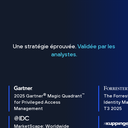
Une stratégie éprouvée.
Validée par les
analystes.
®
™
2025 Gartner
Magic Quadrant
The Forres
for Privileged Access
Identity M
Management
T3 2025
MarketScape: Worldwide