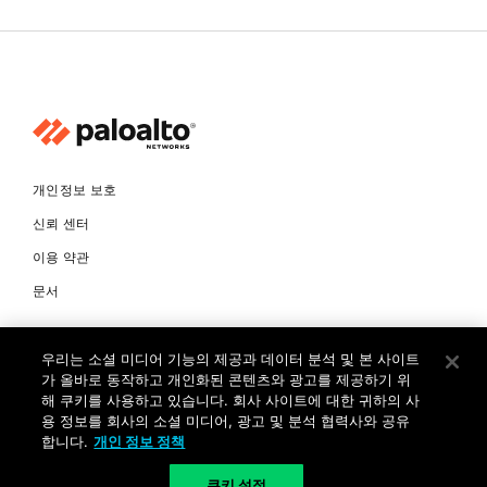
개인정보 보호
신뢰 센터
이용 약관
문서
© Copyright 2026 팔로알토네트웍스코리아 유한회사 Palo Alto
우리는 소셜 미디어 기능의 제공과 데이터 분석 및 본 사이트
Networks Korea, Ltd. All rights reserved. 여러 가지 상표에 대한
소유권은 각 소유자에게 있습니다. 사업자 등록번호: 120-87-72963.
가 올바로 동작하고 개인화된 콘텐츠와 광고를 제공하기 위
대표자 : 제프리찰스트루 서울특별시 서초구 서초대로74길 4, 1층 (삼성
해 쿠키를 사용하고 있습니다. 회사 사이트에 대한 귀하의 사
생명 서초타워) TEL: +82-2-568-4353
용 정보를 회사의 소셜 미디어, 광고 및 분석 협력사와 공유
합니다.
개인 정보 정책
KR
쿠키 설정