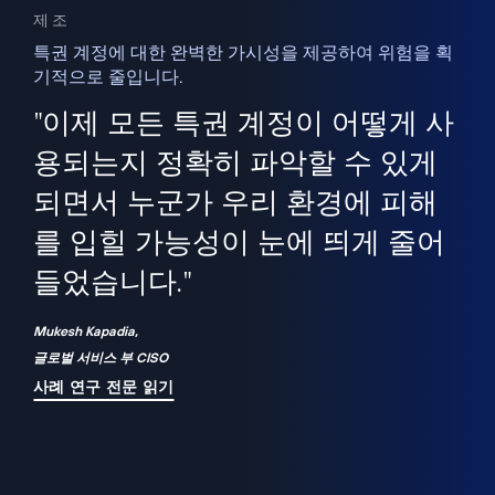
제조
특권 계정에 대한 완벽한 가시성을 제공하여 위험을 획
기적으로 줄입니다.
을
새
사용
"이제 모든 특권 계정이 어떻게 사
을
지
사
용되는지 정확히 파악할 수 있게
세
되면서 누군가 우리 환경에 피해
 이
를 입힐 가능성이 눈에 띄게 줄어
기
들었습니다."
화
Mukesh Kapadia,
글로벌 서비스 부 CISO
사례 연구 전문 읽기