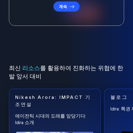
계속
최신
리소스
를 활용하여 진화하는 위협에 한
발 앞서 대비
Nikesh Arora: IMPACT 기
블로그
조연설
Idira: 
에이전틱 시대의 도래를 앞당기다:
Idira 소개