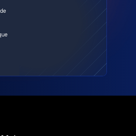
nde
aque