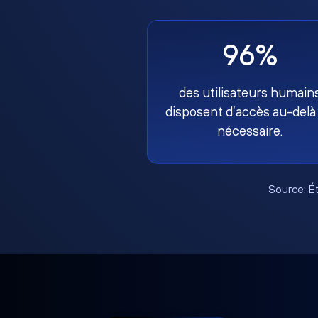
96%
des utilisateurs humain
disposent d’accès au-delà
nécessaire.
Source:
É