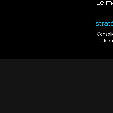
Le m
strat
Consoli
ident