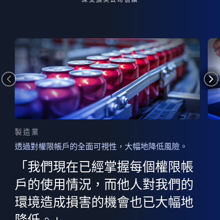
製造業
透過對權限帳戶的全面可視性，大幅地降低風險。
的
器
權限
「我們現在已經掌握每個權限帳
用
的
非
決
戶的使用情況，而他人對我們的
程
憑證
環境造成損害的機會也已大幅地
權