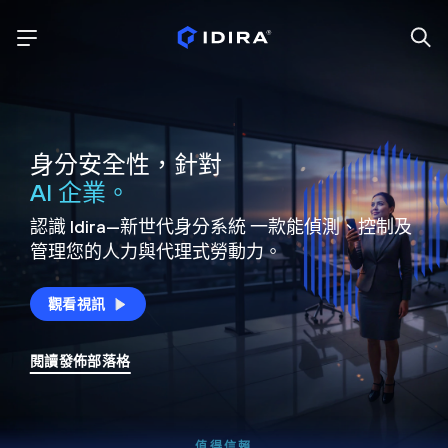
身分安全性，針對
AI 企業。
認識 Idira—新世代身分系統
一款能偵測、控制及
管理您的人力與代理式勞動力。
觀看視訊
閱讀發佈部落格
值得信賴