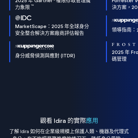
2025 年 Gartner
權限存取管理魔
Forrester 
™
力象限
決方案，202
MarketScape：2025 年全球身分
領導指南：
安全整合解決方案廠商評估報告
2025 年 Fro
身分威脅偵測與應對 (ITDR)
碼管理
觀看 Idira 的實際
應用
了解 Idira 如何在企業級規模上保護人類、機器及代理式