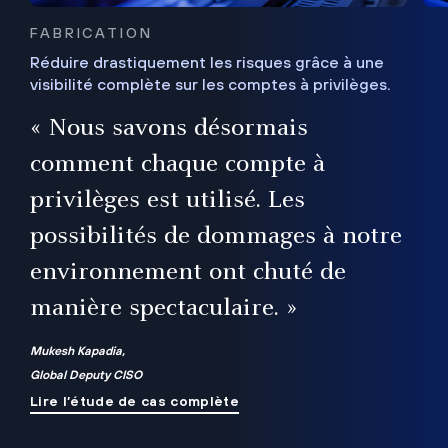
FABRICATION
Réduire drastiquement les risques grâce à une
visibilité complète sur les comptes à privilèges.
ux
e
« Nous savons désormais
r
comment chaque compte à
t
privilèges est utilisé. Les
possibilités de dommages à notre
me
environnement ont chuté de
manière spectaculaire. »
ue
Mukesh Kapadia,
Global Deputy CISO
Lire l’étude de cas complète