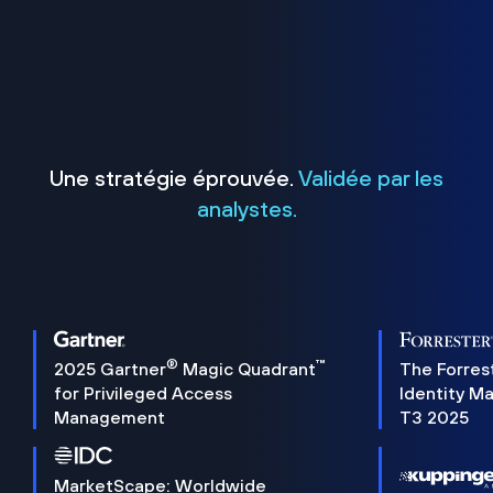
Une stratégie éprouvée.
Validée par les
analystes.
®
™
2025 Gartner
Magic Quadrant
The Forres
for Privileged Access
Identity M
Management
T3 2025
MarketScape: Worldwide