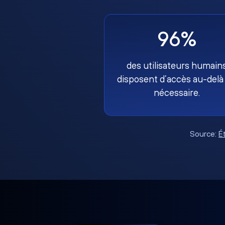
96%
des utilisateurs humain
disposent d’accès au-delà
nécessaire.
Source:
É