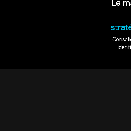
Le m
strat
Consoli
ident