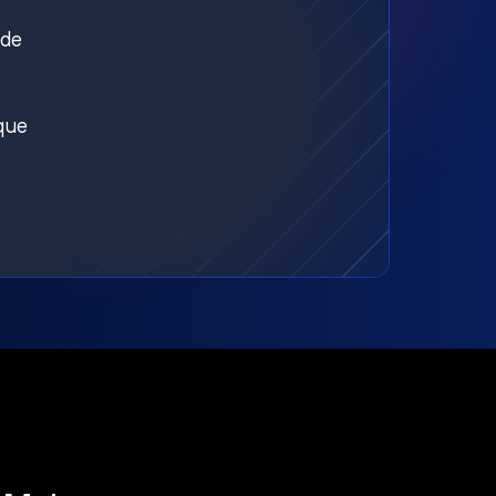
nde
aque