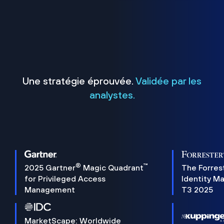
Une stratégie éprouvée.
Validée par les
analystes.
®
™
2025 Gartner
Magic Quadrant
The Forres
for Privileged Access
Identity M
Management
T3 2025
MarketScape: Worldwide