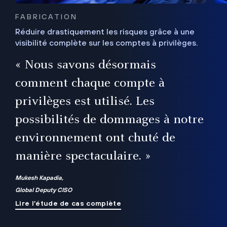
FABRICATION
Réduire drastiquement les risques grâce à une
visibilité complète sur les comptes à privilèges.
ux
e
« Nous savons désormais
r
comment chaque compte à
t
privilèges est utilisé. Les
possibilités de dommages à notre
me
environnement ont chuté de
manière spectaculaire. »
ue
Mukesh Kapadia,
Global Deputy CISO
Lire l’étude de cas complète