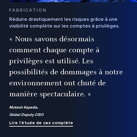
FABRICATION
Réduire drastiquement les risques grâce à une
visibilité complète sur les comptes à privilèges.
ux
e
« Nous savons désormais
r
comment chaque compte à
t
privilèges est utilisé. Les
possibilités de dommages à notre
me
environnement ont chuté de
manière spectaculaire. »
ue
Mukesh Kapadia,
Global Deputy CISO
Lire l’étude de cas complète