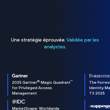
Une stratégie éprouvée.
Validée par les
analystes.
®
™
2025 Gartner
Magic Quadrant
The Forres
for Privileged Access
Identity M
Management
T3 2025
MarketScape: Worldwide