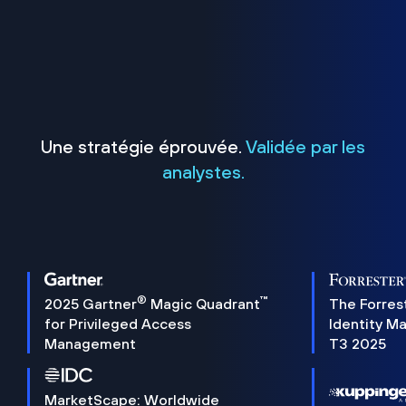
Une stratégie éprouvée.
Validée par les
analystes.
®
™
2025 Gartner
Magic Quadrant
The Forres
for Privileged Access
Identity M
Management
T3 2025
MarketScape: Worldwide