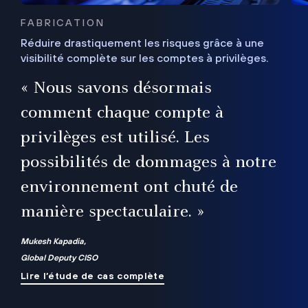
FABRICATION
Réduire drastiquement les risques grâce à une
visibilité complète sur les comptes à privilèges.
ux
e
« Nous savons désormais
r
comment chaque compte à
t
privilèges est utilisé. Les
possibilités de dommages à notre
me
environnement ont chuté de
manière spectaculaire. »
ue
Mukesh Kapadia,
Global Deputy CISO
Lire l’étude de cas complète