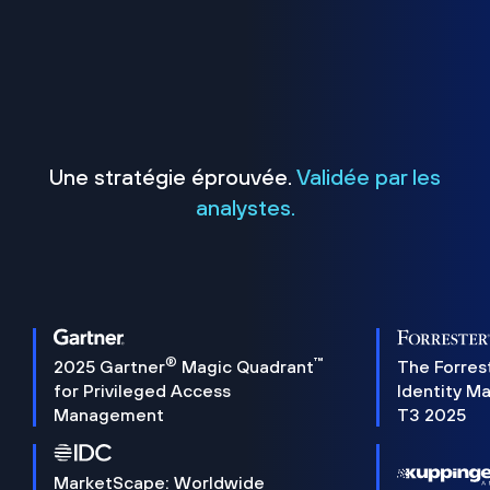
Une stratégie éprouvée.
Validée par les
analystes.
®
™
2025 Gartner
Magic Quadrant
The Forres
for Privileged Access
Identity M
Management
T3 2025
MarketScape: Worldwide