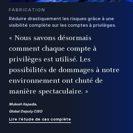
FABRICATION
Réduire drastiquement les risques grâce à une
visibilité complète sur les comptes à privilèges.
ux
e
« Nous savons désormais
r
comment chaque compte à
t
privilèges est utilisé. Les
possibilités de dommages à notre
me
environnement ont chuté de
manière spectaculaire. »
ue
Mukesh Kapadia,
Global Deputy CISO
Lire l’étude de cas complète