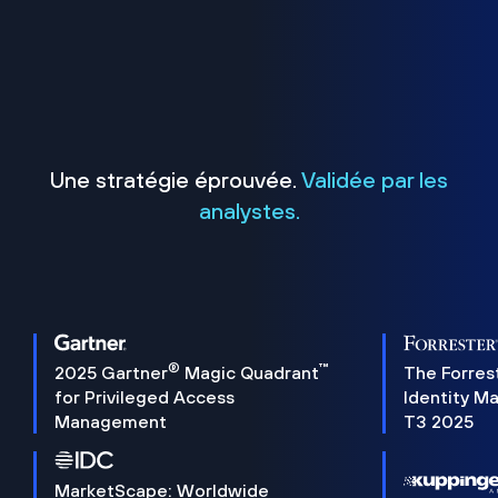
Une stratégie éprouvée.
Validée par les
analystes.
®
™
2025 Gartner
Magic Quadrant
The Forres
for Privileged Access
Identity M
Management
T3 2025
MarketScape: Worldwide