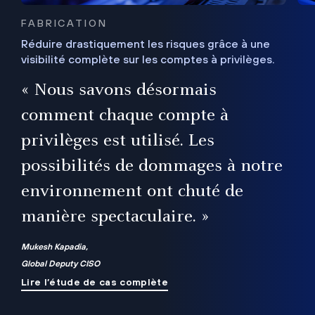
FABRICATION
Réduire drastiquement les risques grâce à une
visibilité complète sur les comptes à privilèges.
ux
e
« Nous savons désormais
r
comment chaque compte à
t
privilèges est utilisé. Les
possibilités de dommages à notre
me
environnement ont chuté de
manière spectaculaire. »
ue
Mukesh Kapadia,
Global Deputy CISO
Lire l’étude de cas complète