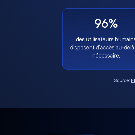
96%
des utilisateurs humain
disposent d’accès au-delà
nécessaire.
Source:
É