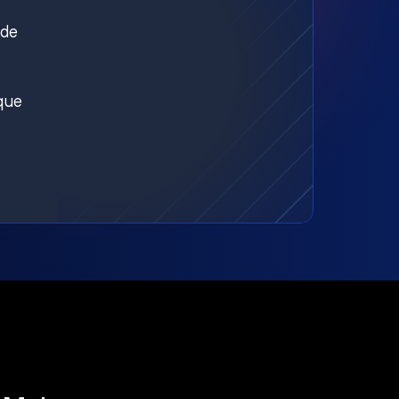
nde
aque