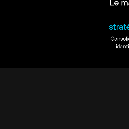
Le m
strat
Consoli
ident