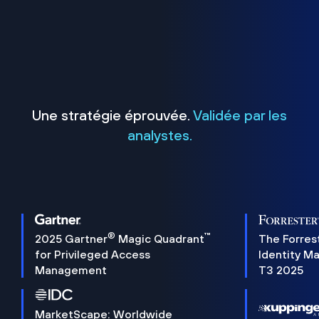
Une stratégie éprouvée.
Validée par les
analystes.
®
™
2025 Gartner
Magic Quadrant
The Forres
for Privileged Access
Identity M
Management
T3 2025
MarketScape: Worldwide