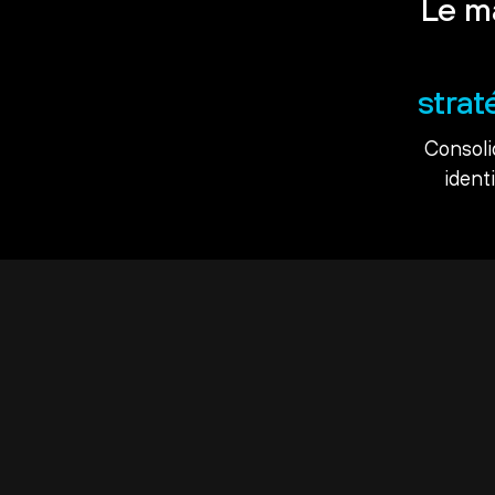
Le m
strat
Consoli
ident