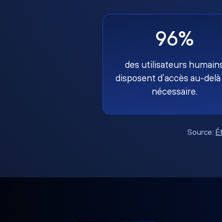
96%
des utilisateurs humain
disposent d’accès au-delà
nécessaire.
Source:
É