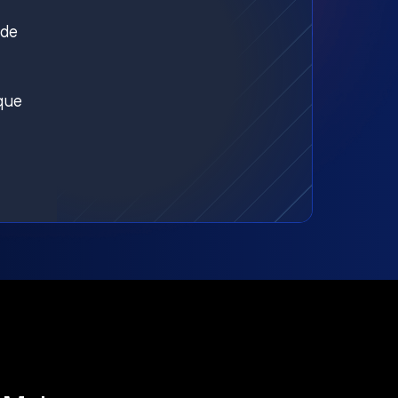
nde
aque