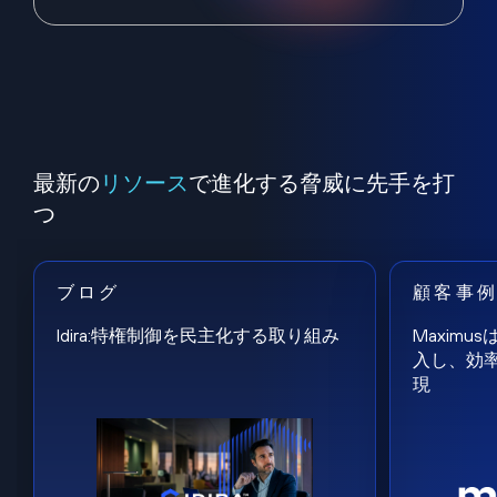
最新の
リソース
で進化する脅威に先手を打
つ
ブログ
顧客事
Idira:特権制御を民主化する取り組み
Maxim
入し、効
現