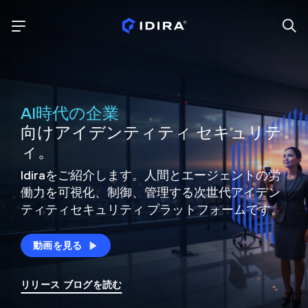
AI時代の企業
向けアイデンティティ セキュリテ
ィ。
Idiraをご紹介します。人間とエージェントの労
働力を可視化、制御、
管理する次世代アイデン
ティティ
セキュリティ プラットフォームです。
動画を見る
リリース ブログを読む