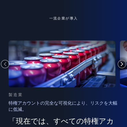
一流企業が導入
製造業
特権アカウントの完全な可視化により、リスクを大幅
に低減。
ン
フ
ー
「現在では、すべての特権アカ
ン