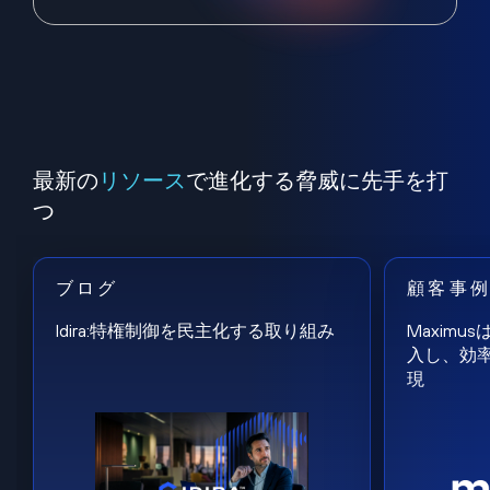
最新の
リソース
で進化する脅威に先手を打
つ
ブログ
顧客事
Idira:特権制御を民主化する取り組み
Maxim
入し、効
現