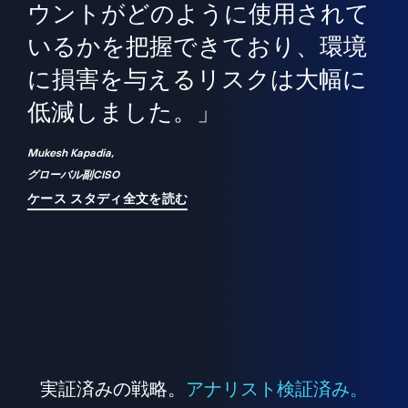
境
精
ら、
ウントがどのように使用されて
で
が
いるかを把握できており、環境
"
シ
に損害を与えるリスクは大幅に
は
低減しました。」
れ
Mukesh Kapadia,
グローバル副CISO
ケース スタディ全文を読む
実証済みの戦略。
アナリスト検証済み。