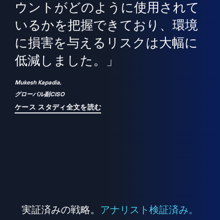
境
精
ら、
ウントがどのように使用されて
で
が
いるかを把握できており、環境
"
シ
に損害を与えるリスクは大幅に
は
低減しました。」
れ
Mukesh Kapadia,
グローバル副CISO
ケース スタディ全文を読む
実証済みの戦略。
アナリスト検証済み。