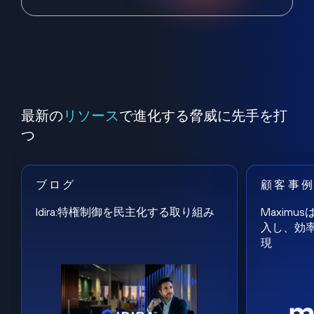
最新の
リソース
で進化する脅威に先手を打
つ
ブログ
顧客事
Idira:特権制御を民主化する取り組み
Maxim
入し、効
現