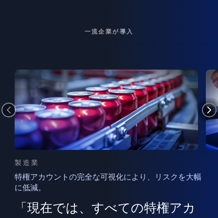
一流企業が導入
製造業
特権アカウントの完全な可視化により、リスクを大幅
に低減。
ン
フ
ー
「現在では、すべての特権アカ
ン