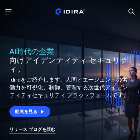
AI時代の企業
向けアイデンティティ セキュリテ
ィ。
Idiraをご紹介します。人間とエージェントの労
働力を可視化、制御、
管理する次世代アイデン
ティティ
セキュリティ プラットフォームです。
動画を見る
リリース ブログを読む